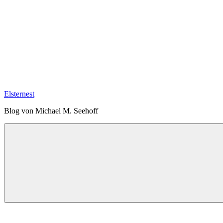
Musik
Frauen im Rock
Reisetagebücher
Chicago&Jamestown
Reise in eine US-Kleinstadt
Japan: Auf den Spuren Kūkais
La Gomera 2023
Salzburg und Wien 2023
Der Nordwesten der USA 2022